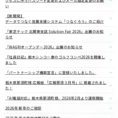
クセスに伴うパスワード変更およびメール設定変更のお願
い
【新開発】
データでつなぐ営農支援システム「つなぐろう」のご紹介
「東芝テック 北関東支店 Solution Fair 2026」出展のお知
らせ
「WAGRIオープンデー2026」出展のお知らせ
『社員日記』栃木シンコー春のゴルフコンペ2026を開催し
ました
「パートナーシップ構築宣言」に登録いたしました。
栃木県那須町様 広報紙 「広報那須３月号」に 掲載されまし
た！
「AI電話対応」栃木県那須町様、2026年2月より運用開始
2026年 新年のご挨拶