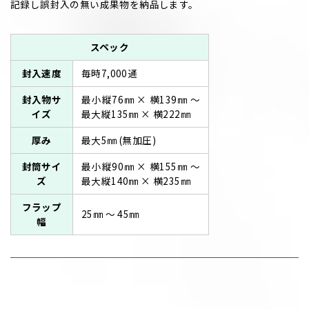
記録し誤封入の無い成果物を納品します。
スペック
封入速度
毎時7,000通
封入物サ
最小縦76㎜ × 横139㎜ ～
イズ
最大縦135㎜ × 横222㎜
厚み
最大5㎜ (無加圧)
封筒サイ
最小縦90㎜ × 横155㎜ ～
ズ
最大縦140㎜ × 横235㎜
フラップ
25㎜ ～ 45㎜
幅