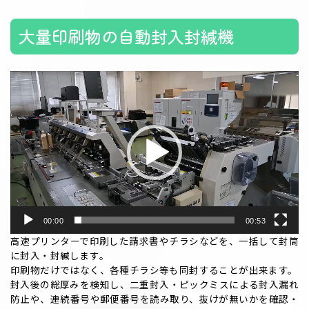
大量印刷物の自動封入封緘機
動
画
プ
レ
ー
ヤ
ー
00:00
00:53
高速プリンターで印刷した請求書やチラシなどを、一括して封筒
に封入・封緘します。
印刷物だけではなく、各種チラシ等も同封することが出来ます。
封入後の総厚みを検知し、二重封入・ピックミスによる封入漏れ
防止や、連続番号や郵便番号を読み取り、抜けが無いかを確認・