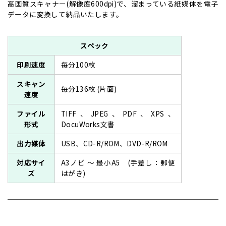
高画質スキャナー(解像度600dpi)で、溜まっている紙媒体を電子
データに変換して納品いたします。
スペック
印刷速度
毎分100枚
スキャン
毎分136枚 (片面)
速度
ファイル
TIFF、JPEG、PDF、XPS、
形式
DocuWorks文書
出力媒体
USB、CD-R/ROM、DVD-R/ROM
対応サイ
A3ノビ ～ 最小A5 (手差し：郵便
ズ
はがき)