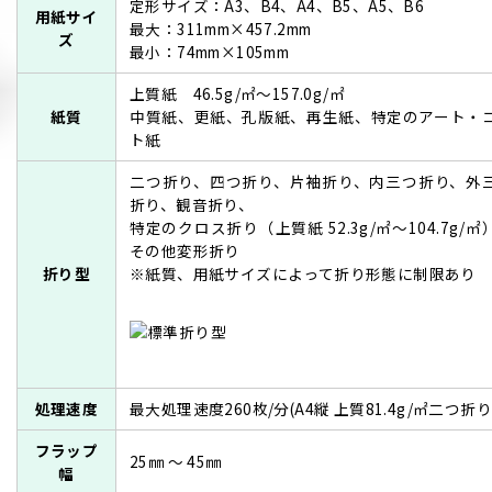
定形サイズ：A3、B4、A4、B5、A5、B6
用紙サイ
最大：311mm×457.2mm
ズ
最小：74mm×105mm
上質紙 46.5g/㎡～157.0g/㎡
紙質
中質紙、更紙、孔版紙、再生紙、特定のアート・
ト紙
二つ折り、四つ折り、片袖折り、内三つ折り、外
折り、観音折り、
特定のクロス折り（上質紙 52.3g/㎡～104.7g/㎡
その他変形折り
折り型
※紙質、用紙サイズによって折り形態に制限あり
処理速度
最大処理速度260枚/分(A4縦 上質81.4g/㎡二つ折り
フラップ
25㎜ ～ 45㎜
幅