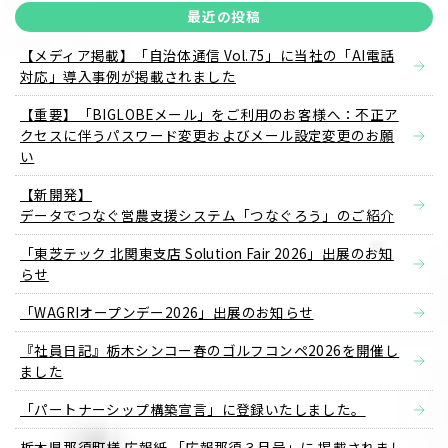
最近の投稿
【メディア掲載】「自治体通信 Vol.75」に当社の「AI電話
対応」導入事例が掲載されました
【重要】「BIGLOBEメール」をご利用のお客様へ：不正ア
クセスに伴うパスワード変更およびメール設定変更のお願
い
【新開発】
データでつなぐ営農支援システム「つなぐろう」のご紹介
「東芝テック 北関東支店 Solution Fair 2026」出展のお知
らせ
「WAGRIオープンデー2026」出展のお知らせ
『社員日記』栃木シンコー春のゴルフコンペ2026を開催し
ました
「パートナーシップ構築宣言」に登録いたしました。
栃木県那須町様 広報紙 「広報那須３月号」に 掲載されまし