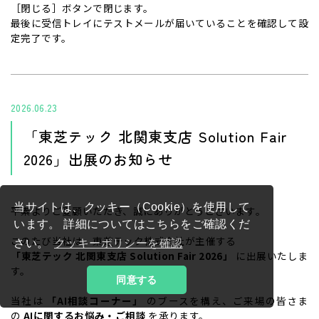
［閉じる］ボタンで閉じます。
最後に受信トレイにテストメールが届いていることを確認して設
定完了です。
2026.06.23
「東芝テック 北関東支店 Solution Fair
2026」出展のお知らせ
当サイトは、クッキー（Cookie）を使用して
平素よりご愛顧いただき、誠にありがとうございます。
います。 詳細についてはこちらをご確認くだ
このたび当社は、東芝テック株式会社が主催する
さい。
クッキーポリシーを確認
「東芝テック 北関東支店 Solution Fair 2026」
に出展いたしま
す。
同意する
当社は
「AI相談コーナー」
のブースを構え、ご来場の皆さま
の
AIに関するお悩み・ご相談
を承ります。